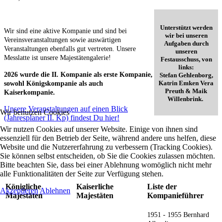
Unterstützt werden
Wir sind eine aktive Kompanie und sind bei
wir bei unseren
Vereinsveranstaltungen sowie auswärtigen
Aufgaben durch
Veranstaltungen ebenfalls gut vertreten. Unsere
unseren
Messlatte ist unsere Majestätengalerie!
Festausschuss, von
links:
2026 wurde die II. Kompanie als erste Kompanie,
Stefan Gehlenborg,
Katrin Emken Vera
sowohl Königskompanie als auch
Preuth & Maik
Kaiserkompanie.
Willenbrink.
Unsere Veranstaltungen auf einen Blick
Wir benutzen Cookies
(Jahresplaner II. Kp) findest Du hier!
Wir nutzen Cookies auf unserer Website. Einige von ihnen sind
essenziell für den Betrieb der Seite, während andere uns helfen, diese
Website und die Nutzererfahrung zu verbessern (Tracking Cookies).
Sie können selbst entscheiden, ob Sie die Cookies zulassen möchten.
Bitte beachten Sie, dass bei einer Ablehnung womöglich nicht mehr
alle Funktionalitäten der Seite zur Verfügung stehen.
Königliche
Kaiserliche
Liste der
Akzeptieren
Ablehnen
Majestäten
Majestäten
Kompanieführer
1951 - 1955
Bernhard