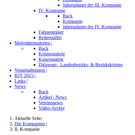
Jahresplaner der III. Kompanie
IV. Kompanie
Back
Kompanie
Jahresplaner der IV. Kompanie
Fahnenträger
Reiterstaffel
Majestätengalerien |
Back
Königsgalerie
Kaisergalerie
Diözesan-, Landesbezirks- & Bezirkskönige
Veranstaltungen |
BJT 2015 |
Links |
News
Back
Artikel / News
Vereinsnews
Video-Archiv
Aktuelle Seite:
Die Kompanien |
II. Kompanie