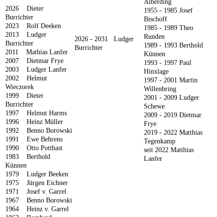
Alberding
2026 Dieter
1955 - 1985
Josef
Burrichter
Bischoff
2023 Rolf Deeken
1985 - 1989
Theo
2013 Ludger
Runden
2026 - 2031 Ludger
Burrichter
1989 - 1993
Berthold
Burrichter
2011 Mathias Lanfer
Künnen
2007 Dietmar Frye
1993 - 1997
Paul
2003 Ludger Lanfer
Hinxlage
2002 Helmut
1997 - 2001
Martin
Wieczorek
Willenbring
1999 Dieter
2001 - 2009
Ludger
Burrichter
Schewe
1997 Helmut Harms
2009
- 2019 Dietmar
1996 Heinz Müller
Frye
1992 Benno Borowski
2019 - 2022 Matthias
1991 Ewe Behrens
Tegenkamp
1990 Otto Potthast
seit 2022 Matthias
1983 Berthold
Lanfer
Künnen
1979 Ludger Beeken
1975 Jürgen Eichner
1971 Josef v. Garrel
1967 Benno Borowski
1964 Heinz v. Garrel